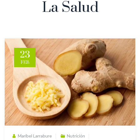
La Salud
23
FEB
Maribel Larrabure
Nutrición