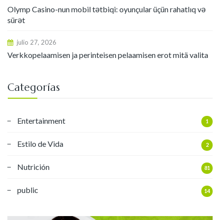
Olymp Casino-nun mobil tətbiqi: oyunçular üçün rahatlıq və
sürət
julio 27, 2026
Verkkopelaamisen ja perinteisen pelaamisen erot mitä valita
Categorías
Entertainment
1
Estilo de Vida
2
Nutrición
81
public
14