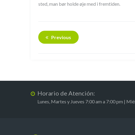
sted, man bør holde øje med i fremtiden.
Previous
Horario de Atención:
Lunes, Martes y Jueves 7:00 am a 7:00 pm | Mi