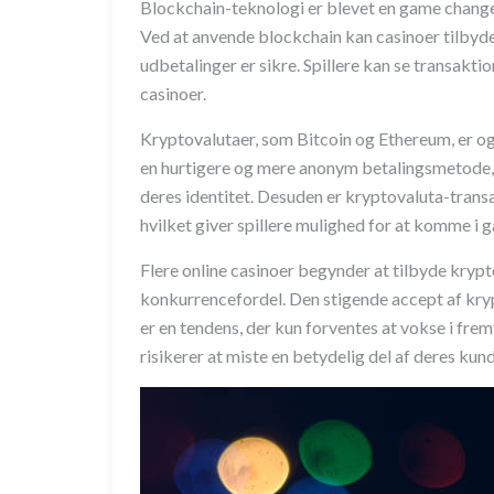
Blockchain-teknologi er blevet en game changer 
Ved at anvende blockchain kan casinoer tilbyde s
udbetalinger er sikre. Spillere kan se transaktione
casinoer.
Kryptovalutaer, som Bitcoin og Ethereum, er og
en hurtigere og mere anonym betalingsmetode, h
deres identitet. Desuden er kryptovaluta-transa
hvilket giver spillere mulighed for at komme i g
Flere online casinoer begynder at tilbyde kryp
konkurrencefordel. Den stigende accept af kry
er en tendens, der kun forventes at vokse i fremt
risikerer at miste en betydelig del af deres kun