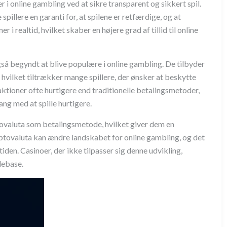
i online gambling ved at sikre transparent og sikkert spil.
pillere en garanti for, at spilene er retfærdige, og at
r i realtid, hvilket skaber en højere grad af tillid til online
så begyndt at blive populære i online gambling. De tilbyder
vilket tiltrækker mange spillere, der ønsker at beskytte
ktioner ofte hurtigere end traditionelle betalingsmetoder,
ang med at spille hurtigere.
tovaluta som betalingsmetode, hvilket giver dem en
ptovaluta kan ændre landskabet for online gambling, og det
iden. Casinoer, der ikke tilpasser sig denne udvikling,
debase.