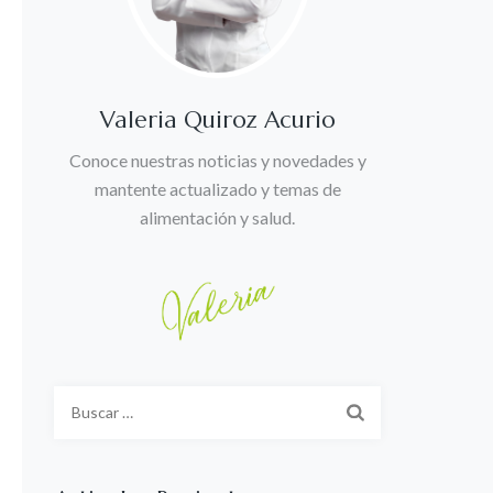
Valeria Quiroz Acurio
Conoce nuestras noticias y novedades y
mantente actualizado y temas de
alimentación y salud.
Buscar: