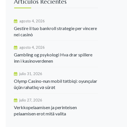
Articulos Recientes
agosto 4, 2026
Gestire il tuo bankroll strategie per vincere
nei casinò
agosto 4, 2026
Gambling og psykologi Hva drar spillere
inn i kasinoverdenen
julio 31, 2026
Olymp Casino-nun mobil tətbiqi: oyunçular
üçün rahatlıq və sürət
julio 27, 2026
Verkkopelaamisen ja perinteisen
pelaamisen erot mitä valita