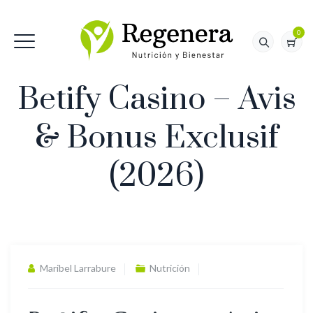
0
Betify Casino – Avis
& Bonus Exclusif
(2026)
Maribel Larrabure
Nutrición