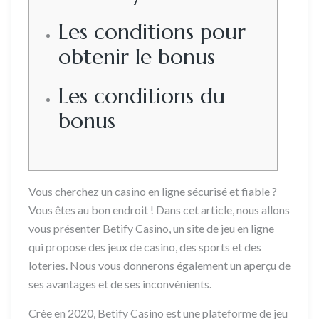
Les conditions pour
obtenir le bonus
Les conditions du
bonus
Vous cherchez un casino en ligne sécurisé et fiable ?
Vous êtes au bon endroit ! Dans cet article, nous allons
vous présenter Betify Casino, un site de jeu en ligne
qui propose des jeux de casino, des sports et des
loteries. Nous vous donnerons également un aperçu de
ses avantages et de ses inconvénients.
Crée en 2020, Betify Casino est une plateforme de jeu