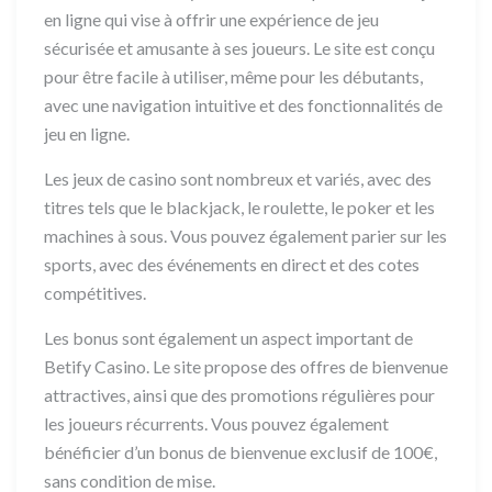
en ligne qui vise à offrir une expérience de jeu
sécurisée et amusante à ses joueurs. Le site est conçu
pour être facile à utiliser, même pour les débutants,
avec une navigation intuitive et des fonctionnalités de
jeu en ligne.
Les jeux de casino sont nombreux et variés, avec des
titres tels que le blackjack, le roulette, le poker et les
machines à sous. Vous pouvez également parier sur les
sports, avec des événements en direct et des cotes
compétitives.
Les bonus sont également un aspect important de
Betify Casino. Le site propose des offres de bienvenue
attractives, ainsi que des promotions régulières pour
les joueurs récurrents. Vous pouvez également
bénéficier d’un bonus de bienvenue exclusif de 100€,
sans condition de mise.