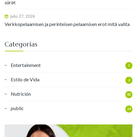
sürət
julio 27, 2026
Verkkopelaamisen ja perinteisen pelaamisen erot mitä valita
Categorías
Entertainment
1
Estilo de Vida
2
Nutrición
81
public
14