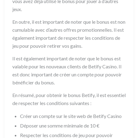
vous avez déjà utilisé le bonus pour jouer à d’autres
jeux.
En outre, il est important de noter que le bonus est non
cumulable avec d’autres offres promotionnelles. Il est
également important de respecter les conditions de
jeu pour pouvoir retirer vos gains.
Il est également important de noter que le bonus est
valable pour les nouveaux clients de Betify Casino. Il
est donc important de créer un compte pour pouvoir
bénéficier du bonus.
En résumé, pour obtenir le bonus Betify, il est essentiel
de respecter les conditions suivantes :
Créer un compte sur le site web de Betify Casino
Déposer une somme minimale de 10 €
Respecter les conditions de jeu pour pouvoir