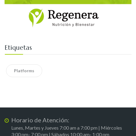
Etiquetas
Platforms
Horario de Atención:
Lunes, Martes y Jueves 7:00 am a 7:00 pm | Miércoles
3:00 pm- 7:00 pm | Sábados 10:00 am- 1:00 pm