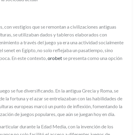
, con vestigios que se remontan a civilizaciones antiguas
turas, se utilizaban dados y tableros elaborados con
tenimiento a través del juego ya era una actividad socialmente
l senet en Egipto, no solo reflejaba un pasatiempo, sino
época. En este contexto,
orobet
se presenta como una opción
uego se fue diversificando. En la antigua Grecia y Roma, se
e la fortuna y el azar se entrelazaban con las habilidades de
 culturas europeas marcó un punto de inflexión, fomentando la
zación de juegos populares, que aún se juegan hoy en día.
articular durante la Edad Media, con la invención de los
 avance no solo facilitó el acceso a diferentes juegos de