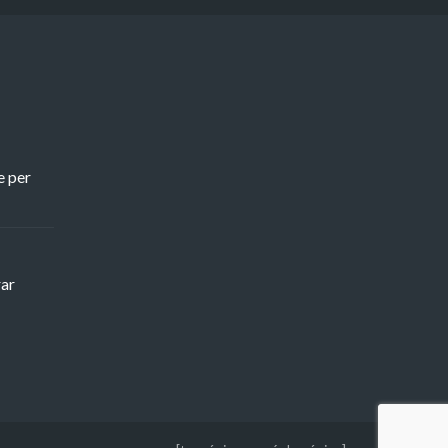
e per
rar