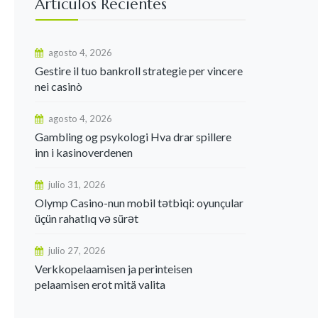
Articulos Recientes
agosto 4, 2026
Gestire il tuo bankroll strategie per vincere
nei casinò
agosto 4, 2026
Gambling og psykologi Hva drar spillere
inn i kasinoverdenen
julio 31, 2026
Olymp Casino-nun mobil tətbiqi: oyunçular
üçün rahatlıq və sürət
julio 27, 2026
Verkkopelaamisen ja perinteisen
pelaamisen erot mitä valita