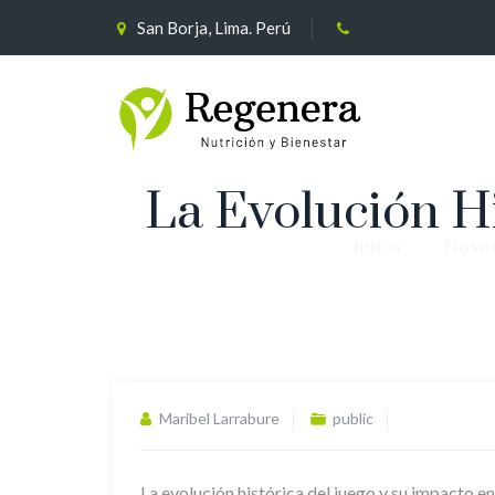
San Borja, Lima. Perú
La Evolución H
Inicio
Noso
Maribel Larrabure
public
La evolución histórica del juego y su impacto en