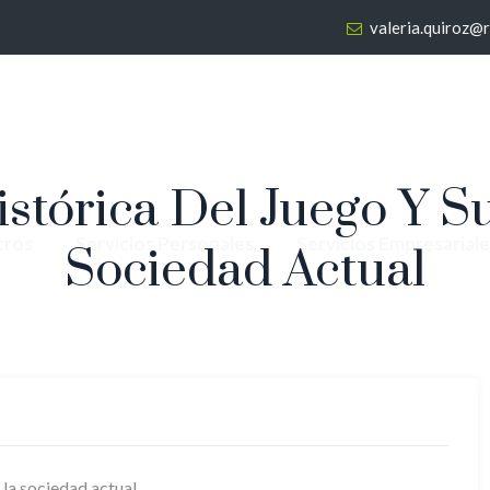
valeria.quiroz@
istórica Del Juego Y S
tros
Servicios Personales
Servicios Empresariale
Sociedad Actual
 la sociedad actual