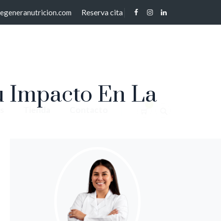
Reserva cita
regeneranutricion.com
u Impacto En La
0
s
Tienda
Contacto