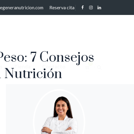
Reserva cita
regeneranutricion.com
eso: 7 Consejos
0
s
Tienda
Contacto
 Nutrición