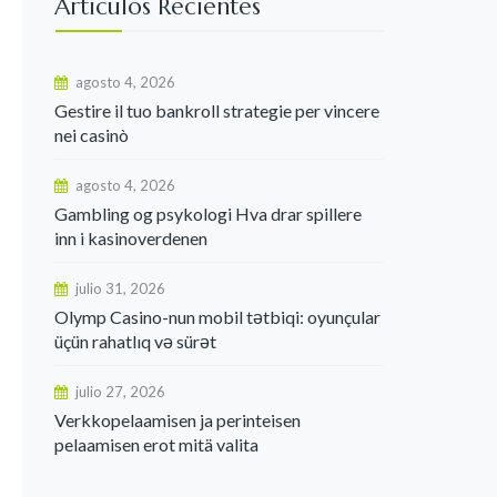
Articulos Recientes
agosto 4, 2026
Gestire il tuo bankroll strategie per vincere
nei casinò
agosto 4, 2026
Gambling og psykologi Hva drar spillere
inn i kasinoverdenen
julio 31, 2026
Olymp Casino-nun mobil tətbiqi: oyunçular
üçün rahatlıq və sürət
julio 27, 2026
Verkkopelaamisen ja perinteisen
pelaamisen erot mitä valita