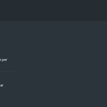
e per
rar