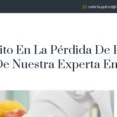
valeria.quiroz@
ito En La Pérdida De P
tros
Servicios Personales
Servicios Empresariale
De Nuestra Experta En