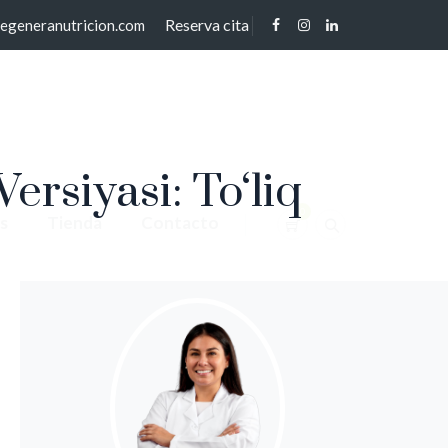
Reserva cita
regeneranutricion.com
ersiyasi: To‘liq
0
s
Tienda
Contacto