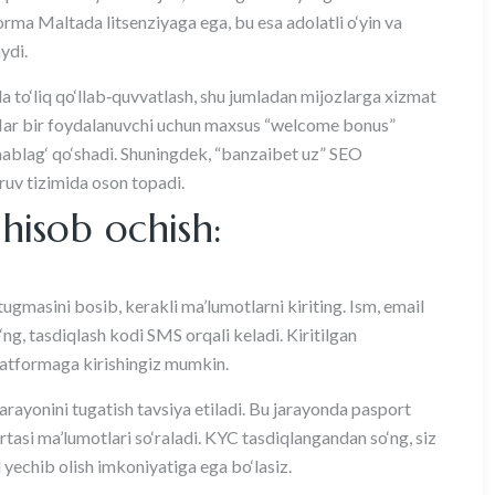
orma Maltada litsenziyaga ega, bu esa adolatli o‘yin va
ydi.
ida to‘liq qo‘llab‑quvvatlash, shu jumladan mijozlarga xizmat
. Har bir foydalanuvchi uchun maxsus “welcome bonus”
mablag‘ qo‘shadi. Shuningdek, “banzaibet uz” SEO
iruv tizimida oson topadi.
 hisob ochish:
tugmasini bosib, kerakli ma’lumotlarni kiriting. Ism, email
‘ng, tasdiqlash kodi SMS orqali keladi. Kiritilgan
platformaga kirishingiz mumkin.
rayonini tugatish tavsiya etiladi. Bu jarayonda pasport
artasi ma’lumotlari so‘raladi. KYC tasdiqlangandan so‘ng, siz
l yechib olish imkoniyatiga ega bo‘lasiz.