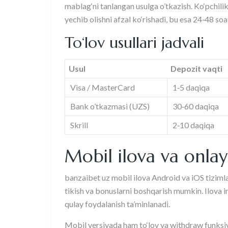
mablag‘ni tanlangan usulga o’tkazish. Ko‘pchili
yechib olishni afzal ko‘rishadi, bu esa 24‑48 so
To‘lov usullari jadvali
Usul
Depozit vaqti
Visa / MasterCard
1‑5 daqiqa
Bank o’tkazmasi (UZS)
30‑60 daqiqa
Skrill
2‑10 daqiqa
Mobil ilova va onlay
banzaibet uz mobil ilova Android va iOS tizimlari
tikish va bonuslarni boshqarish mumkin. Ilova i
qulay foydalanish ta’minlanadi.
Mobil versiyada ham to‘lov va withdraw funksiyala