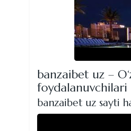
banzaibet uz – O‘
foydalanuvchilari
banzaibet uz sayti