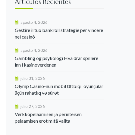
Articulos Recientes
agosto 4, 2026
Gestire il tuo bankroll strategie per vincere
nei casinò
agosto 4, 2026
Gambling og psykologi Hva drar spillere
inn i kasinoverdenen
julio 31, 2026
Olymp Casino-nun mobil tətbiqi: oyunçular
üçün rahatlıq və sürət
julio 27, 2026
Verkkopelaamisen ja perinteisen
pelaamisen erot mitä valita