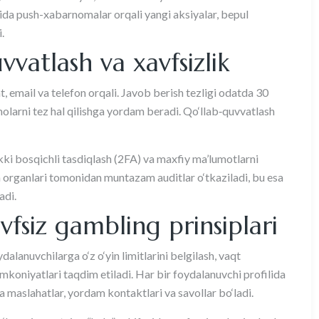
chida push-xabarnomalar orqali yangi aksiyalar, bepul
.
vvatlash va xavfsizlik
t, email va telefon orqali. Javob berish tezligi odatda 30
olarni tez hal qilishga yordam beradi. Qo‘llab‑quvvatlash
 ikki bosqichli tasdiqlash (2FA) va maxfiy ma’lumotlarni
ya organlari tomonidan muntazam auditlar o‘tkaziladi, bu esa
adi.
avfsiz gambling prinsiplari
dalanuvchilarga o‘z o‘yin limitlarini belgilash, vaqt
 imkoniyatlari taqdim etiladi. Har bir foydalanuvchi profilida
 maslahatlar, yordam kontaktlari va savollar bo‘ladi.