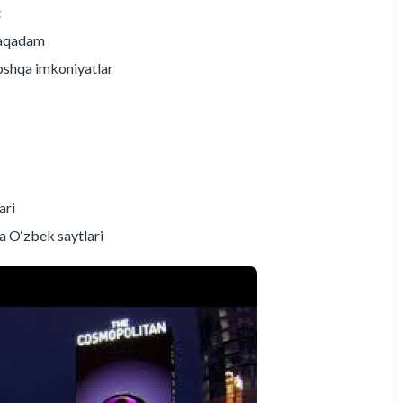
t
baqadam
oshqa imkoniyatlar
ari
a O‘zbek saytlari