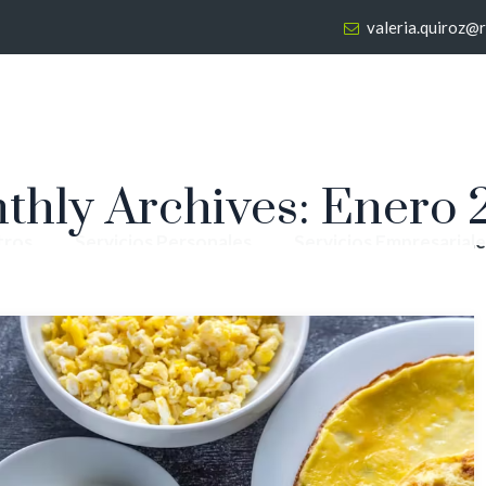
valeria.quiroz@
thly Archives:
Enero 
tros
Servicios Personales
Servicios Empresariale