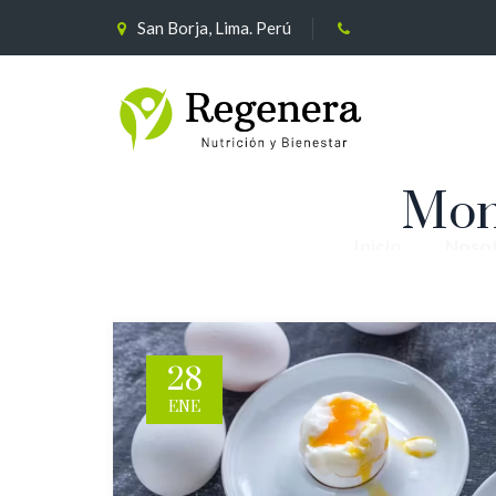
San Borja, Lima. Perú
Mon
Inicio
Noso
28
ENE