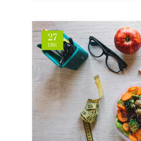
27
ENE