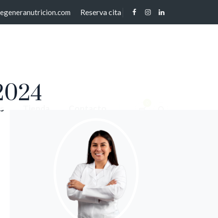
Reserva cita
regeneranutricion.com
2024
0
s
Tienda
Contacto