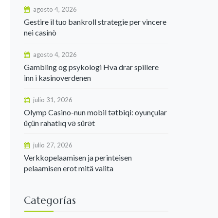
agosto 4, 2026
Gestire il tuo bankroll strategie per vincere
nei casinò
agosto 4, 2026
Gambling og psykologi Hva drar spillere
inn i kasinoverdenen
julio 31, 2026
Olymp Casino-nun mobil tətbiqi: oyunçular
üçün rahatlıq və sürət
julio 27, 2026
Verkkopelaamisen ja perinteisen
pelaamisen erot mitä valita
Categorías